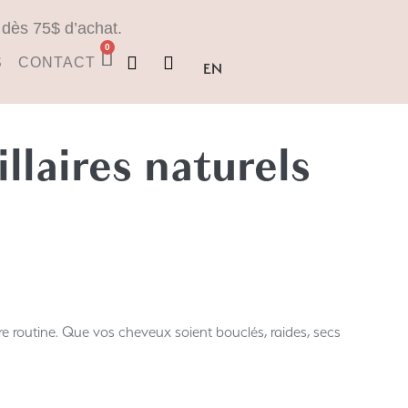
e dès 75$ d’achat.
0
S
CONTACT
EN
llaires naturels
re routine. Que vos cheveux soient bouclés, raides, secs