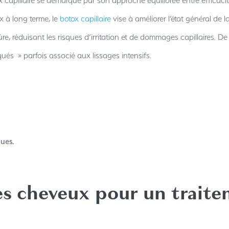
tox capillaire se démarque par son approche équilibrée entre efficac
 à long terme, le
botox capillaire
vise à améliorer l’état général de 
, réduisant les risques d’irritation et de dommages capillaires. De p
ués » parfois associé aux lissages intensifs.
ques.
s cheveux pour un traite